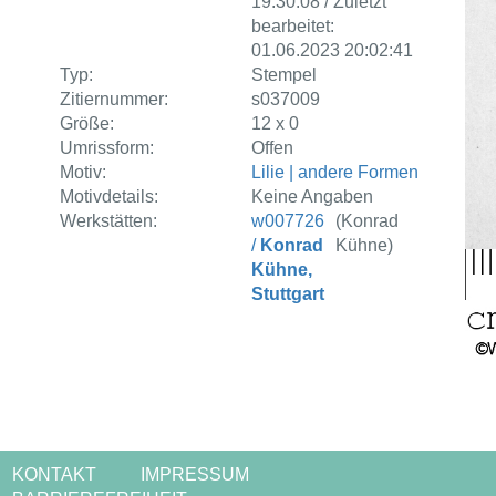
19:30:08 / Zuletzt
bearbeitet:
01.06.2023 20:02:41
Typ:
Stempel
Zitiernummer:
s037009
Größe:
12 x 0
Umrissform:
Offen
Motiv:
Lilie | andere Formen
Motivdetails:
Keine Angaben
Werkstätten:
w007726
(Konrad
/
Konrad
Kühne)
Kühne,
Stuttgart
KONTAKT
IMPRESSUM