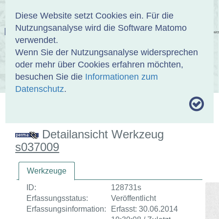
Anmelden
DE
EN
Diese Website setzt Cookies ein. Für die
Nutzungsanalyse wird die Software Matomo
EINBANDDATENBANK
verwendet.
Wenn Sie der Nutzungsanalyse widersprechen
oder mehr über Cookies erfahren möchten,
besuchen Sie die
Informationen zum
ÜBER UNS
SAMMLUNGEN
SUCHE
Datenschutz
.
MOTIVTHESAURUS
UMRISSFORMEN
ZITIERWEISE
Detailansicht Werkzeug
s037009
Werkzeuge
ID:
128731s
Erfassungsstatus:
Veröffentlicht
Erfassungsinformation:
Erfasst: 30.06.2014