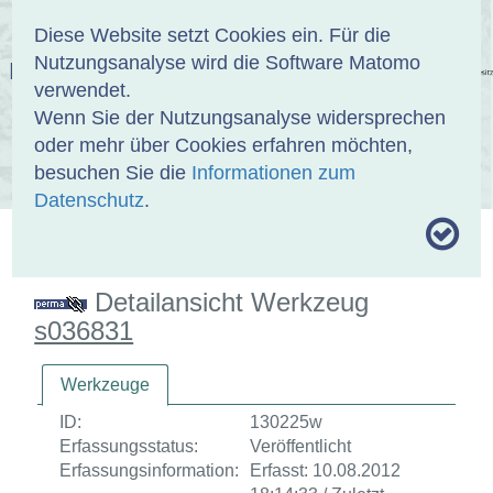
Anmelden
DE
EN
Diese Website setzt Cookies ein. Für die
Nutzungsanalyse wird die Software Matomo
EINBANDDATENBANK
verwendet.
Wenn Sie der Nutzungsanalyse widersprechen
oder mehr über Cookies erfahren möchten,
besuchen Sie die
Informationen zum
ÜBER UNS
SAMMLUNGEN
SUCHE
Datenschutz
.
MOTIVTHESAURUS
UMRISSFORMEN
ZITIERWEISE
Detailansicht Werkzeug
s036831
Werkzeuge
ID:
130225w
Erfassungsstatus:
Veröffentlicht
Erfassungsinformation:
Erfasst: 10.08.2012