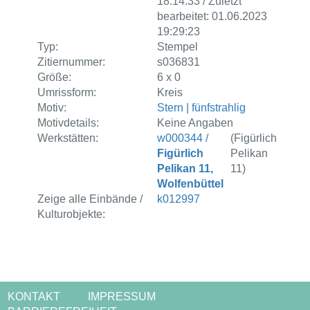
18:14:33 / Zuletzt
bearbeitet: 01.06.2023
19:29:23
Typ:
Stempel
Zitiernummer:
s036831
Größe:
6 x 0
Umrissform:
Kreis
Motiv:
Stern | fünfstrahlig
Motivdetails:
Keine Angaben
Werkstätten:
w000344 /
(Figürlich
Figürlich
Pelikan
Pelikan 11,
11)
Wolfenbüttel
Zeige alle Einbände /
k012997
Kulturobjekte:
KONTAKT
IMPRESSUM