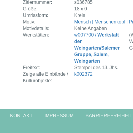
Zitiernummer:
s036785
Größe:
18 x 0
Umrissform:
Kreis
Motiv:
Mensch | Menschenkopf | Pr
Motivdetails:
Keine Angaben
Werkstätten:
w007700 /
Werkstatt
(
der
W
Weingarten/Salemer
G
Gruppe, Salem,
Weingarten
Freitext:
Stempel des 13. Jhs.
Zeige alle Einbände /
k002372
Kulturobjekte:
KONTAKT
IMPRESSUM
BARRIEREFREIHEIT