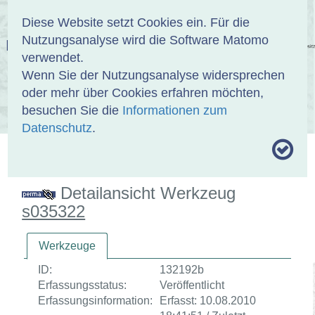
Anmelden
DE
EN
Diese Website setzt Cookies ein. Für die
Nutzungsanalyse wird die Software Matomo
EINBANDDATENBANK
verwendet.
Wenn Sie der Nutzungsanalyse widersprechen
oder mehr über Cookies erfahren möchten,
besuchen Sie die
Informationen zum
ÜBER UNS
SAMMLUNGEN
SUCHE
Datenschutz
.
MOTIVTHESAURUS
UMRISSFORMEN
ZITIERWEISE
Detailansicht Werkzeug
s035322
Werkzeuge
ID:
132192b
Erfassungsstatus:
Veröffentlicht
Erfassungsinformation:
Erfasst: 10.08.2010