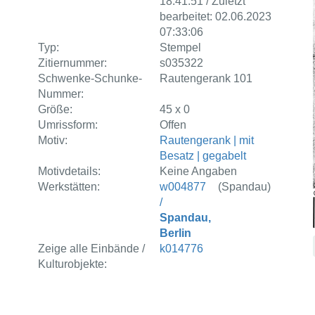
18:41:51 / Zuletzt
bearbeitet: 02.06.2023
07:33:06
Typ:
Stempel
Zitiernummer:
s035322
Schwenke-Schunke-
Rautengerank 101
Nummer:
Größe:
45 x 0
Umrissform:
Offen
Motiv:
Rautengerank | mit
Besatz | gegabelt
Motivdetails:
Keine Angaben
Werkstätten:
w004877
(Spandau)
/
Spandau,
Berlin
Zeige alle Einbände /
k014776
Kulturobjekte: