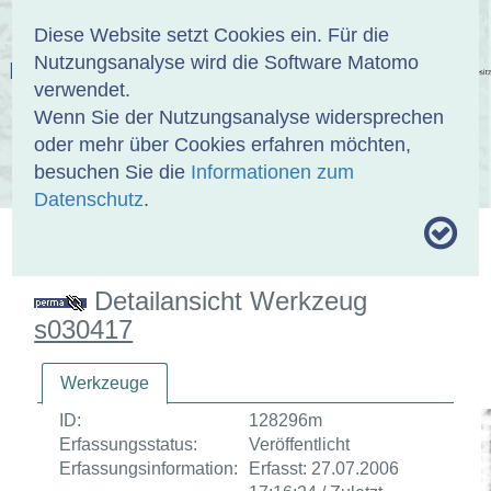
Anmelden
DE
EN
Diese Website setzt Cookies ein. Für die
Nutzungsanalyse wird die Software Matomo
EINBANDDATENBANK
verwendet.
Wenn Sie der Nutzungsanalyse widersprechen
oder mehr über Cookies erfahren möchten,
besuchen Sie die
Informationen zum
ÜBER UNS
SAMMLUNGEN
SUCHE
Datenschutz
.
MOTIVTHESAURUS
UMRISSFORMEN
ZITIERWEISE
Detailansicht Werkzeug
s030417
Werkzeuge
ID:
128296m
Erfassungsstatus:
Veröffentlicht
Erfassungsinformation:
Erfasst: 27.07.2006