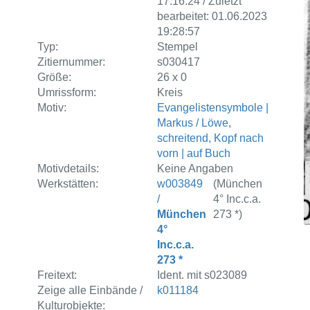
17:16:24 / Zuletzt
bearbeitet: 01.06.2023
19:28:57
Typ:
Stempel
Zitiernummer:
s030417
Größe:
26 x 0
Umrissform:
Kreis
Motiv:
Evangelistensymbole |
Markus / Löwe,
schreitend, Kopf nach
vorn | auf Buch
Motivdetails:
Keine Angaben
Werkstätten:
w003849
(München
/
4° Inc.c.a.
München
273 *)
4°
Inc.c.a.
273 *
Freitext:
Ident. mit s023089
Zeige alle Einbände /
k011184
Kulturobjekte: