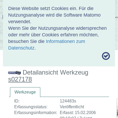
Anmelden
DE
EN
Diese Website setzt Cookies ein. Für die
Nutzungsanalyse wird die Software Matomo
EINBANDDATENBANK
verwendet.
Wenn Sie der Nutzungsanalyse widersprechen
oder mehr über Cookies erfahren möchten,
besuchen Sie die
Informationen zum
ÜBER UNS
SAMMLUNGEN
SUCHE
Datenschutz
.
MOTIVTHESAURUS
UMRISSFORMEN
ZITIERWEISE
Detailansicht Werkzeug
s027178
Werkzeuge
ID:
124483s
Erfassungsstatus:
Veröffentlicht
Erfassungsinformation:
Erfasst: 15.02.2006