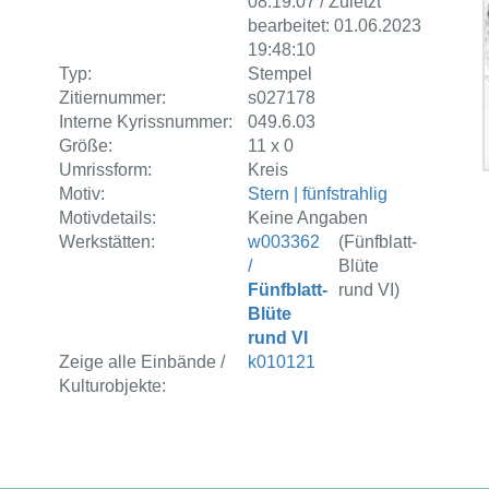
08:19:07 / Zuletzt
bearbeitet: 01.06.2023
19:48:10
Typ:
Stempel
Zitiernummer:
s027178
Interne Kyrissnummer:
049.6.03
Größe:
11 x 0
Umrissform:
Kreis
Motiv:
Stern | fünfstrahlig
Motivdetails:
Keine Angaben
Werkstätten:
w003362
(Fünfblatt-
/
Blüte
Fünfblatt-
rund VI)
Blüte
rund VI
Zeige alle Einbände /
k010121
Kulturobjekte: