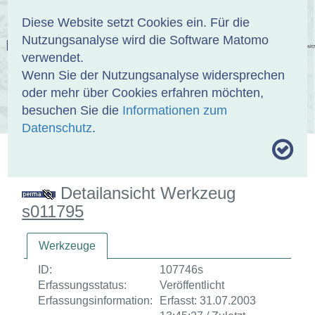
Anmelden
DE
EN
Diese Website setzt Cookies ein. Für die
Nutzungsanalyse wird die Software Matomo
EINBANDDATENBANK
verwendet.
Wenn Sie der Nutzungsanalyse widersprechen
oder mehr über Cookies erfahren möchten,
besuchen Sie die
Informationen zum
ÜBER UNS
SAMMLUNGEN
SUCHE
Datenschutz
.
MOTIVTHESAURUS
UMRISSFORMEN
ZITIERWEISE
Detailansicht Werkzeug
s011795
Werkzeuge
ID:
107746s
Erfassungsstatus:
Veröffentlicht
Erfassungsinformation:
Erfasst: 31.07.2003