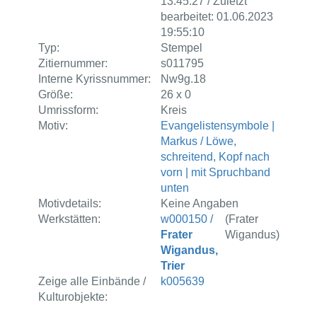
13:45:27 / Zuletzt
bearbeitet: 01.06.2023
19:55:10
Typ:
Stempel
Zitiernummer:
s011795
Interne Kyrissnummer:
Nw9g.18
Größe:
26 x 0
Umrissform:
Kreis
Motiv:
Evangelistensymbole |
Markus / Löwe,
schreitend, Kopf nach
vorn | mit Spruchband
unten
Motivdetails:
Keine Angaben
Werkstätten:
w000150 /
(Frater
Frater
Wigandus)
Wigandus,
Trier
Zeige alle Einbände /
k005639
Kulturobjekte: