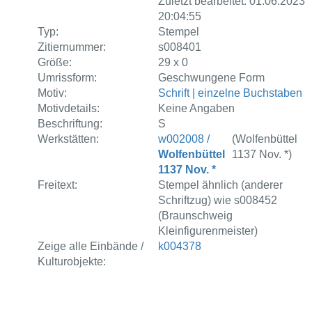
Zuletzt bearbeitet: 01.06.2023
20:04:55
Typ:
Stempel
Zitiernummer:
s008401
Größe:
29 x 0
Umrissform:
Geschwungene Form
Motiv:
Schrift | einzelne Buchstaben
Motivdetails:
Keine Angaben
Beschriftung:
S
Werkstätten:
w002008 /
(Wolfenbüttel
Wolfenbüttel
1137 Nov. *)
1137 Nov. *
Freitext:
Stempel ähnlich (anderer
Schriftzug) wie s008452
(Braunschweig
Kleinfigurenmeister)
Zeige alle Einbände /
k004378
Kulturobjekte: