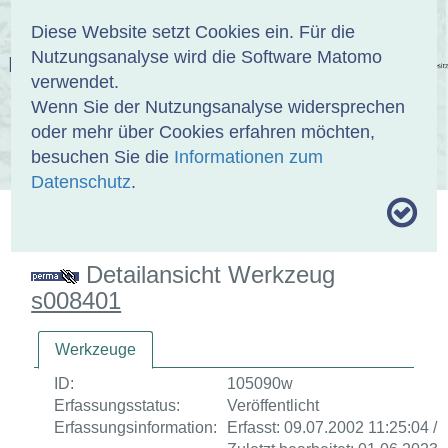
Anmelden
DE
EN
Diese Website setzt Cookies ein. Für die
Nutzungsanalyse wird die Software Matomo
EINBANDDATENBANK
verwendet.
Wenn Sie der Nutzungsanalyse widersprechen
oder mehr über Cookies erfahren möchten,
besuchen Sie die
Informationen zum
ÜBER UNS
SAMMLUNGEN
SUCHE
Datenschutz
.
MOTIVTHESAURUS
UMRISSFORMEN
ZITIERWEISE
Detailansicht Werkzeug
s008401
Werkzeuge
ID:
105090w
Erfassungsstatus:
Veröffentlicht
Erfassungsinformation:
Erfasst: 09.07.2002 11:25:04 /