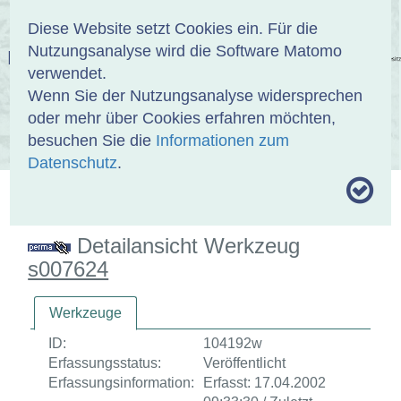
Anmelden
DE
EN
Diese Website setzt Cookies ein. Für die
Nutzungsanalyse wird die Software Matomo
EINBANDDATENBANK
verwendet.
Wenn Sie der Nutzungsanalyse widersprechen
oder mehr über Cookies erfahren möchten,
besuchen Sie die
Informationen zum
ÜBER UNS
SAMMLUNGEN
SUCHE
Datenschutz
.
MOTIVTHESAURUS
UMRISSFORMEN
ZITIERWEISE
Detailansicht Werkzeug
s007624
Werkzeuge
ID:
104192w
Erfassungsstatus:
Veröffentlicht
Erfassungsinformation:
Erfasst: 17.04.2002