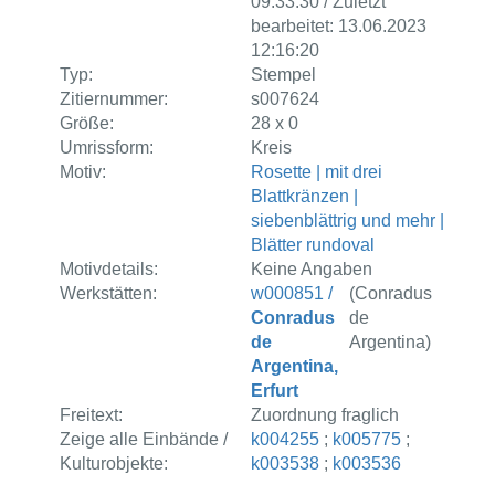
09:33:30 / Zuletzt
bearbeitet: 13.06.2023
12:16:20
Typ:
Stempel
Zitiernummer:
s007624
Größe:
28 x 0
Umrissform:
Kreis
Motiv:
Rosette | mit drei
Blattkränzen |
siebenblättrig und mehr |
Blätter rundoval
Motivdetails:
Keine Angaben
Werkstätten:
w000851 /
(Conradus
Conradus
de
de
Argentina)
Argentina,
Erfurt
Freitext:
Zuordnung fraglich
Zeige alle Einbände /
k004255
;
k005775
;
Kulturobjekte:
k003538
;
k003536