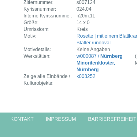
Zitiernummer:
s007124
Kyrissnummer:
024.04
Interne Kyrissnummer:
n20m.11
Größe:
14 x 0
Umrissform:
Kreis
Motiv:
Rosette | mit einem Blattkran
Blätter rundoval
Motivdetails:
Keine Angaben
Werkstätten:
w000087 /
Nürnberg
Minoritenkloster,
M
Nürnberg
Zeige alle Einbände /
k003252
Kulturobjekte:
KONTAKT
IMPRESSUM
BARRIEREFREIHEIT