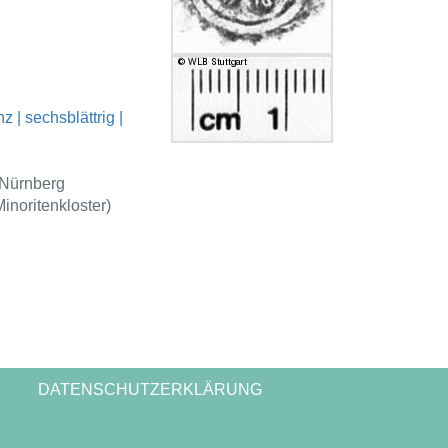
z | sechsblättrig |
(Nürnberg
inoritenkloster)
DATENSCHUTZERKLÄRUNG