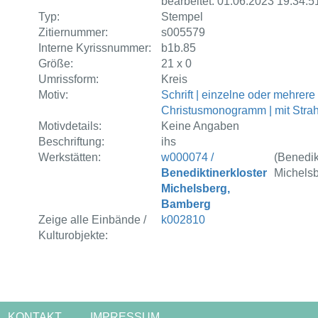
bearbeitet: 01.06.2023 19:34:5
Typ:
Stempel
Zitiernummer:
s005579
Interne Kyrissnummer:
b1b.85
Größe:
21 x 0
Umrissform:
Kreis
Motiv:
Schrift | einzelne oder mehrere
Christusmonogramm | mit Stra
Motivdetails:
Keine Angaben
Beschriftung:
ihs
Werkstätten:
w000074 /
(Benedik
Benediktinerkloster
Michelsb
Michelsberg,
Bamberg
Zeige alle Einbände /
k002810
Kulturobjekte:
KONTAKT
IMPRESSUM