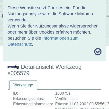
Anmelden
DE
EN
Diese Website setzt Cookies ein. Für die
Nutzungsanalyse wird die Software Matomo
EINBANDDATENBANK
verwendet.
Wenn Sie der Nutzungsanalyse widersprechen
oder mehr über Cookies erfahren möchten,
besuchen Sie die
Informationen zum
ÜBER UNS
SAMMLUNGEN
SUCHE
Datenschutz
.
MOTIVTHESAURUS
UMRISSFORMEN
ZITIERWEISE
Detailansicht Werkzeug
s005579
Werkzeuge
ID:
103075s
Erfassungsstatus:
Veröffentlicht
Erfassungsinformation:
Erfasst: 11.03.2002 09:55:56 / 