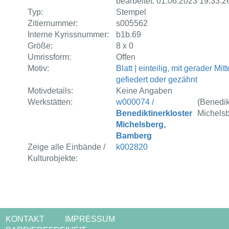
bearbeitet: 01.06.2023 19:33:2
Typ:
Stempel
Zitiernummer:
s005562
Interne Kyrissnummer:
b1b.69
Größe:
8 x 0
Umrissform:
Offen
Motiv:
Blatt | einteilig, mit gerader Mitt
gefiedert oder gezähnt
Motivdetails:
Keine Angaben
Werkstätten:
w000074 /
(Benedik
Benediktinerkloster
Michelsb
Michelsberg,
Bamberg
Zeige alle Einbände /
k002820
Kulturobjekte:
KONTAKT
IMPRESSUM