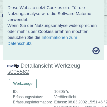
Anmelden
DE
EN
Diese Website setzt Cookies ein. Für die
Nutzungsanalyse wird die Software Matomo
EINBANDDATENBANK
verwendet.
Wenn Sie der Nutzungsanalyse widersprechen
oder mehr über Cookies erfahren möchten,
besuchen Sie die
Informationen zum
ÜBER UNS
SAMMLUNGEN
SUCHE
Datenschutz
.
MOTIVTHESAURUS
UMRISSFORMEN
ZITIERWEISE
Detailansicht Werkzeug
s005562
Werkzeuge
ID:
103057s
Erfassungsstatus:
Veröffentlicht
Erfassungsinformation:
Erfasst: 08.03.2002 15:51:46 / 