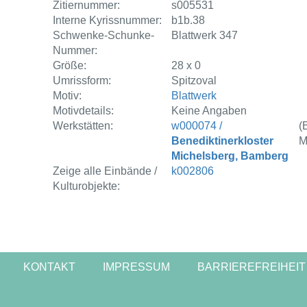
Zitiernummer:
s005531
Interne Kyrissnummer:
b1b.38
Schwenke-Schunke-
Blattwerk 347
Nummer:
Größe:
28 x 0
Umrissform:
Spitzoval
Motiv:
Blattwerk
Motivdetails:
Keine Angaben
Werkstätten:
w000074 /
(
Benediktinerkloster
M
Michelsberg, Bamberg
Zeige alle Einbände /
k002806
Kulturobjekte:
KONTAKT
IMPRESSUM
BARRIEREFREIHEIT