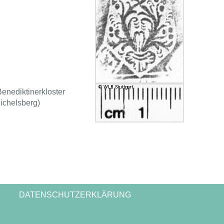
Benediktinerkloster
ichelsberg)
DATENSCHUTZERKLÄRUNG