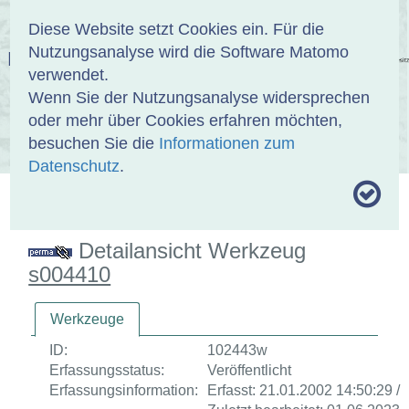
Anmelden
DE
EN
Diese Website setzt Cookies ein. Für die
Nutzungsanalyse wird die Software Matomo
EINBANDDATENBANK
verwendet.
Wenn Sie der Nutzungsanalyse widersprechen
oder mehr über Cookies erfahren möchten,
besuchen Sie die
Informationen zum
ÜBER UNS
SAMMLUNGEN
SUCHE
Datenschutz
.
MOTIVTHESAURUS
UMRISSFORMEN
ZITIERWEISE
Detailansicht Werkzeug
s004410
Werkzeuge
ID:
102443w
Erfassungsstatus:
Veröffentlicht
Erfassungsinformation:
Erfasst: 21.01.2002 14:50:29 /