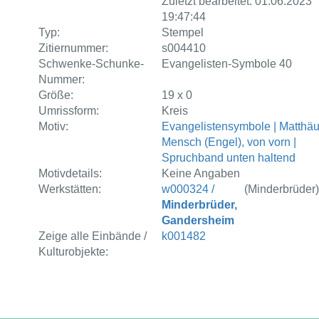
Zuletzt bearbeitet: 01.06.2023
19:47:44
Typ:
Stempel
Zitiernummer:
s004410
Schwenke-Schunke-
Evangelisten-Symbole 40
Nummer:
Größe:
19 x 0
Umrissform:
Kreis
Motiv:
Evangelistensymbole | Matthäu
Mensch (Engel), von vorn |
Spruchband unten haltend
Motivdetails:
Keine Angaben
Werkstätten:
w000324 /
(Minderbrüder
Minderbrüder,
Gandersheim
Zeige alle Einbände /
k001482
Kulturobjekte: