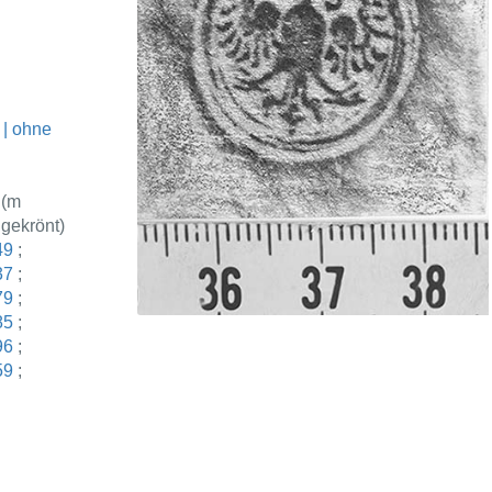
 | ohne
(m
gekrönt)
49
;
37
;
79
;
85
;
96
;
59
;