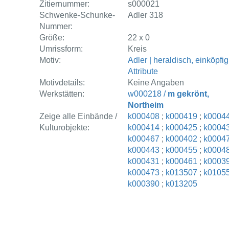
Zitiernummer:
s000021
Schwenke-Schunke-
Adler 318
Nummer:
Größe:
22 x 0
Umrissform:
Kreis
Motiv:
Adler | heraldisch, einköpfig
Attribute
Motivdetails:
Keine Angaben
Werkstätten:
w000218 /
m gekrönt,
Northeim
Zeige alle Einbände /
k000408
;
k000419
;
k0004
Kulturobjekte:
k000414
;
k000425
;
k0004
k000467
;
k000402
;
k0004
k000443
;
k000455
;
k0004
k000431
;
k000461
;
k0003
k000473
;
k013507
;
k0105
k000390
;
k013205