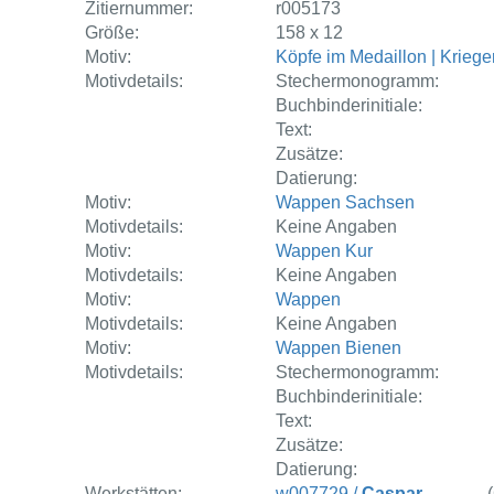
Zitiernummer:
r005173
Größe:
158 x 12
Motiv:
Köpfe im Medaillon | Krieger
Motivdetails:
Stechermonogramm:
Buchbinderinitiale:
Text:
Zusätze:
Datierung:
Motiv:
Wappen Sachsen
Motivdetails:
Keine Angaben
Motiv:
Wappen Kur
Motivdetails:
Keine Angaben
Motiv:
Wappen
Motivdetails:
Keine Angaben
Motiv:
Wappen Bienen
Motivdetails:
Stechermonogramm:
Buchbinderinitiale:
Text:
Zusätze:
Datierung:
Werkstätten:
w007729 /
Caspar