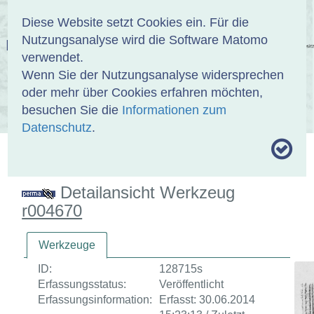
Anmelden
DE
EN
Diese Website setzt Cookies ein. Für die
Nutzungsanalyse wird die Software Matomo
EINBANDDATENBANK
verwendet.
Wenn Sie der Nutzungsanalyse widersprechen
oder mehr über Cookies erfahren möchten,
besuchen Sie die
Informationen zum
ÜBER UNS
SAMMLUNGEN
SUCHE
Datenschutz
.
MOTIVTHESAURUS
UMRISSFORMEN
ZITIERWEISE
Detailansicht Werkzeug
r004670
Werkzeuge
ID:
128715s
Erfassungsstatus:
Veröffentlicht
Erfassungsinformation:
Erfasst: 30.06.2014