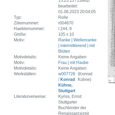
15:23:13 / Zuletzt
bearbeitet:
01.06.2023 20:04:05
Typ:
Rolle
Zitiernummer:
r004670
Haeblernummer:
I 244, 9
Größe:
105 x 10
Motiv:
Ranke | Wellenranke
| intermittierend | mit
Blüten
Motivdetails:
Keine Angaben
Motiv:
Frau | mit Haube
Motivdetails:
Keine Angaben
Werkstätten:
w007726
(Konrad
/
Konrad
Kühne)
Kühne,
Stuttgart
Literaturverweise:
Kyriss, Ernst:
Stuttgarter
Buchbinder der
Renaissancezeit