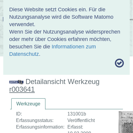
Anmelden
DE
EN
Diese Website setzt Cookies ein. Für die
Nutzungsanalyse wird die Software Matomo
EINBANDDATENBANK
verwendet.
Wenn Sie der Nutzungsanalyse widersprechen
oder mehr über Cookies erfahren möchten,
besuchen Sie die
Informationen zum
ÜBER UNS
SAMMLUNGEN
SUCHE
Datenschutz
.
MOTIVTHESAURUS
UMRISSFORMEN
ZITIERWEISE
Detailansicht Werkzeug
r003641
Werkzeuge
ID:
131001b
Erfassungsstatus:
Veröffentlicht
Erfassungsinformation:
Erfasst: