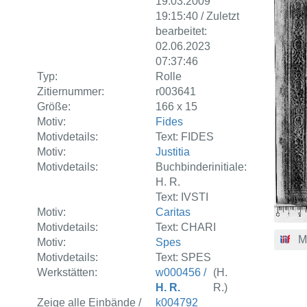
19.03.2009
19:15:40 / Zuletzt
bearbeitet:
02.06.2023
07:37:46
Typ:
Rolle
Zitiernummer:
r003641
Größe:
166 x 15
Motiv:
Fides
Motivdetails:
Text: FIDES
Motiv:
Justitia
Motivdetails:
Buchbinderinitiale:
H. R.
Text: IVSTI
Motiv:
Caritas
Motivdetails:
Text: CHARI
M
Motiv:
Spes
Motivdetails:
Text: SPES
Werkstätten:
w000456 /
(H.
H. R.
R.)
Zeige alle Einbände /
k004792