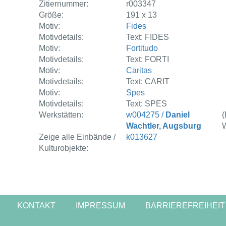
Zitiernummer:
r003347
Größe:
191 x 13
Motiv:
Fides
Motivdetails:
Text: FIDES
Motiv:
Fortitudo
Motivdetails:
Text: FORTI
Motiv:
Caritas
Motivdetails:
Text: CARIT
Motiv:
Spes
Motivdetails:
Text: SPES
Werkstätten:
w004275 /
Daniel
(
Wachtler, Augsburg
W
Zeige alle Einbände /
k013627
Kulturobjekte:
KONTAKT
IMPRESSUM
BARRIEREFREIHEIT