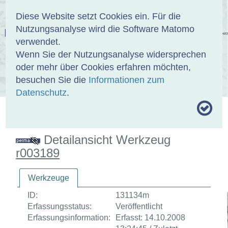
Anmelden
DE
EN
Diese Website setzt Cookies ein. Für die
Nutzungsanalyse wird die Software Matomo
EINBANDDATENBANK
verwendet.
Wenn Sie der Nutzungsanalyse widersprechen
oder mehr über Cookies erfahren möchten,
besuchen Sie die
Informationen zum
ÜBER UNS
SAMMLUNGEN
SUCHE
Datenschutz
.
MOTIVTHESAURUS
UMRISSFORMEN
ZITIERWEISE
Detailansicht Werkzeug
r003189
Werkzeuge
ID:
131134m
Erfassungsstatus:
Veröffentlicht
Erfassungsinformation:
Erfasst: 14.10.2008