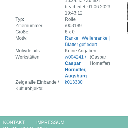
13:24:45 / Zuletzt
bearbeitet: 01.06.2023
19:43:12
Typ:
Rolle
Zitiernummer:
r003189
Größe:
6 x 0
Motiv:
Ranke | Wellenranke |
Blätter gefiedert
Motivdetails:
Keine Angaben
Werkstätten:
w004241 /
(Caspar
Caspar
Horneffer)
Horneffer,
Augsburg
Zeige alle Einbände /
k013380
Kulturobjekte:
KONTAKT
IMPRESSUM