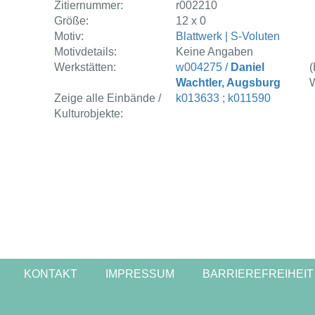
Zitiernummer:
r002210
Größe:
12 x 0
Motiv:
Blattwerk | S-Voluten
Motivdetails:
Keine Angaben
Werkstätten:
w004275 /
Daniel
(
Wachtler, Augsburg
W
Zeige alle Einbände /
k013633
;
k011590
Kulturobjekte:
KONTAKT
IMPRESSUM
BARRIEREFREIHEIT