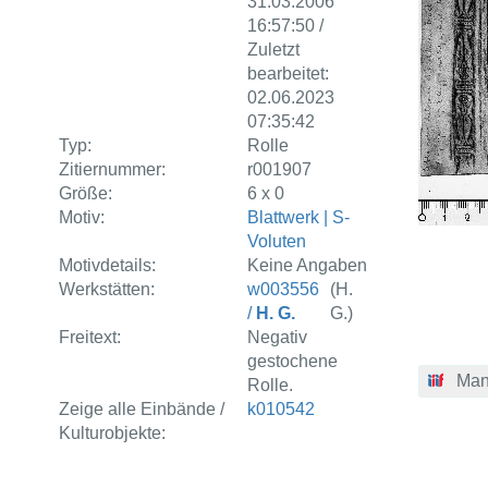
31.03.2006
16:57:50 /
Zuletzt
bearbeitet:
02.06.2023
07:35:42
Typ:
Rolle
Zitiernummer:
r001907
Größe:
6 x 0
Motiv:
Blattwerk | S-
Voluten
Motivdetails:
Keine Angaben
Werkstätten:
w003556
(H.
/
H. G.
G.)
Freitext:
Negativ
gestochene
Man
Rolle.
Zeige alle Einbände /
k010542
Kulturobjekte: