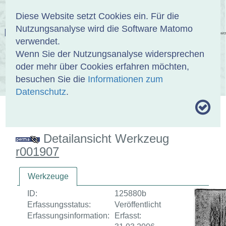
Anmelden
DE
EN
Diese Website setzt Cookies ein. Für die
Nutzungsanalyse wird die Software Matomo
EINBANDDATENBANK
verwendet.
Wenn Sie der Nutzungsanalyse widersprechen
oder mehr über Cookies erfahren möchten,
besuchen Sie die
Informationen zum
ÜBER UNS
SAMMLUNGEN
SUCHE
Datenschutz
.
MOTIVTHESAURUS
UMRISSFORMEN
ZITIERWEISE
Detailansicht Werkzeug
r001907
Werkzeuge
ID:
125880b
Erfassungsstatus:
Veröffentlicht
Erfassungsinformation:
Erfasst: