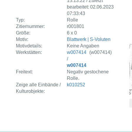
15:13:22 / Zuletzt
bearbeitet: 02.06.2023
07:33:43
Typ:
Rolle
Zitiernummer:
r001801
Größe:
6 x 0
Motiv:
Blattwerk | S-Voluten
Motivdetails:
Keine Angaben
Werkstätten:
w007414
(w007414)
/
w007414
Freitext:
Negativ gestochene
Rolle.
Zeige alle Einbände /
k010252
Kulturobjekte: