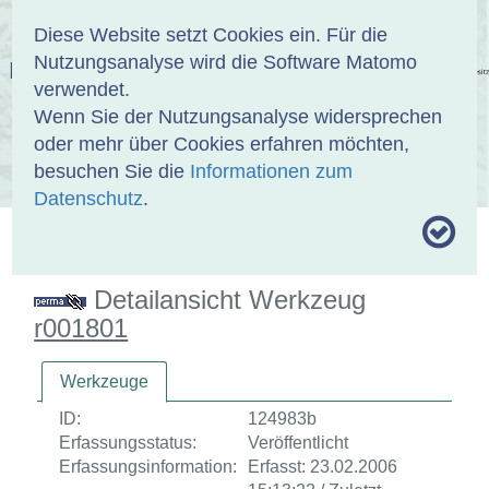
Anmelden
DE
EN
Diese Website setzt Cookies ein. Für die
Nutzungsanalyse wird die Software Matomo
EINBANDDATENBANK
verwendet.
Wenn Sie der Nutzungsanalyse widersprechen
oder mehr über Cookies erfahren möchten,
besuchen Sie die
Informationen zum
ÜBER UNS
SAMMLUNGEN
SUCHE
Datenschutz
.
MOTIVTHESAURUS
UMRISSFORMEN
ZITIERWEISE
Detailansicht Werkzeug
r001801
Werkzeuge
ID:
124983b
Erfassungsstatus:
Veröffentlicht
Erfassungsinformation:
Erfasst: 23.02.2006