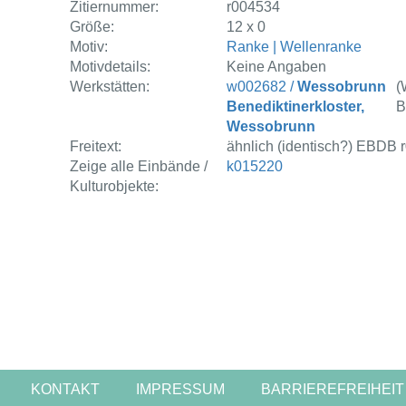
Zitiernummer:
r004534
Größe:
12 x 0
Motiv:
Ranke | Wellenranke
Motivdetails:
Keine Angaben
Werkstätten:
w002682 /
Wessobrunn
(
Benediktinerkloster,
B
Wessobrunn
Freitext:
ähnlich (identisch?) EBDB 
Zeige alle Einbände /
k015220
Kulturobjekte:
KONTAKT
IMPRESSUM
BARRIEREFREIHEIT