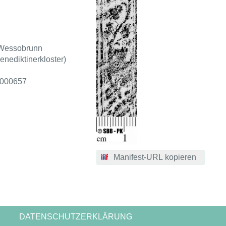
Wessobrunn
enediktinerkloster)
r000657
Manifest-URL kopieren
DATENSCHUTZERKLÄRUNG