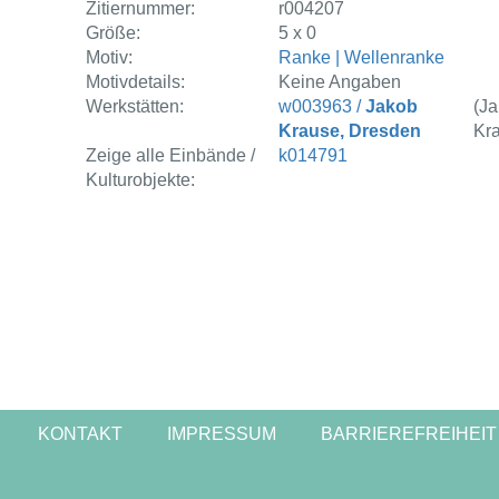
Zitiernummer:
r004207
Größe:
5 x 0
Motiv:
Ranke | Wellenranke
Motivdetails:
Keine Angaben
Werkstätten:
w003963 /
Jakob
(J
Krause, Dresden
Kr
Zeige alle Einbände /
k014791
Kulturobjekte:
KONTAKT
IMPRESSUM
BARRIEREFREIHEIT