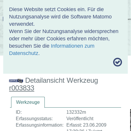
Anmelden
DE
EN
Diese Website setzt Cookies ein. Für die
Nutzungsanalyse wird die Software Matomo
EINBANDDATENBANK
verwendet.
Wenn Sie der Nutzungsanalyse widersprechen
oder mehr über Cookies erfahren möchten,
besuchen Sie die
Informationen zum
ÜBER UNS
SAMMLUNGEN
SUCHE
Datenschutz
.
MOTIVTHESAURUS
UMRISSFORMEN
ZITIERWEISE
Detailansicht Werkzeug
r003833
Werkzeuge
ID:
132332m
Erfassungsstatus:
Veröffentlicht
Erfassungsinformation:
Erfasst: 23.06.2009