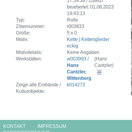
17:39:36 / Zuletzt
bearbeitet: 01.06.2023
19:43:13
Typ:
Rolle
Zitiernummer:
r003833
Größe:
5 x 0
Motiv:
Kette | Kettenglieder
eckig
Motivdetails:
Keine Angaben
Werkstätten:
w003993 /
(Hans
Hans
Cantzler)
Cantzler,
Wittenberg
Zeige alle Einbände /
k014273
Kulturobjekte:
KONTAKT
IMPRESSUM