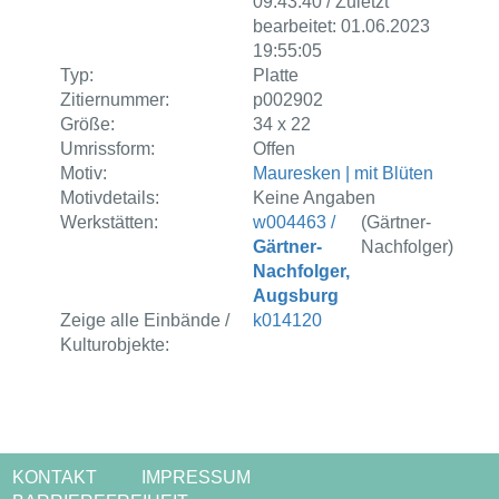
09:43:40 / Zuletzt
bearbeitet: 01.06.2023
19:55:05
Typ:
Platte
Zitiernummer:
p002902
Größe:
34 x 22
Umrissform:
Offen
Motiv:
Mauresken | mit Blüten
Motivdetails:
Keine Angaben
Werkstätten:
w004463 /
(Gärtner-
Gärtner-
Nachfolger)
Nachfolger,
Augsburg
Zeige alle Einbände /
k014120
Kulturobjekte:
KONTAKT
IMPRESSUM