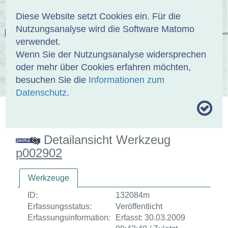
Anmelden
DE
EN
Diese Website setzt Cookies ein. Für die
Nutzungsanalyse wird die Software Matomo
EINBANDDATENBANK
verwendet.
Wenn Sie der Nutzungsanalyse widersprechen
oder mehr über Cookies erfahren möchten,
besuchen Sie die
Informationen zum
ÜBER UNS
SAMMLUNGEN
SUCHE
Datenschutz
.
MOTIVTHESAURUS
UMRISSFORMEN
ZITIERWEISE
Detailansicht Werkzeug
p002902
Werkzeuge
ID:
132084m
Erfassungsstatus:
Veröffentlicht
Erfassungsinformation:
Erfasst: 30.03.2009