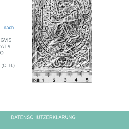
 | nach
IGVIS
T //
CO
(C. H.)
DATENSCHUTZERKLÄRUNG