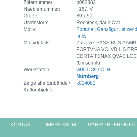
Zitiernummer:
p002882
Haeblernummer:
I 167, V
Größe:
89 x 50
Umrissform:
Rechteck, darin Oval
Motiv:
Fortuna | Ganzfigur | sitzend
links
Motivdetails:
Zusätze: PASSIBUS // AMB
FORTVNA VOLVBILIS ERRA
CERTA TENAX QVAE LO
(Umschrift)
Werkstätten:
w003139 /
C. H.,
Nürnberg
Zeige alle Einbände /
k014081
Kulturobjekte:
KONTAKT
IMPRESSUM
BARRIEREFREIHEIT