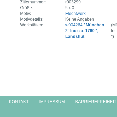
Zitiernummer:
r003299
Größe:
5 x 0
Motiv:
Flechtwerk
Motivdetails:
Keine Angaben
Werkstätten:
w004264 /
München
(M
2° Inc.c.a. 1760 *,
Inc
Landshut
*)
KONTAKT
IMPRESSUM
BARRIEREFREIHEIT