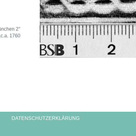
ünchen 2°
.c.a. 1760
DATENSCHUTZERKLÄRUNG