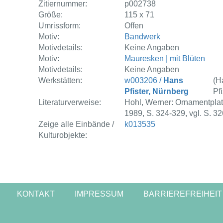
Zitiernummer:
p002738
Größe:
115 x 71
Umrissform:
Offen
Motiv:
Bandwerk
Motivdetails:
Keine Angaben
Motiv:
Mauresken | mit Blüten
Motivdetails:
Keine Angaben
Werkstätten:
w003206 /
Hans
(H
Pfister, Nürnberg
Pfi
Literaturverweise:
Hohl, Werner: Ornamentplatt
1989, S. 324-329, vgl. S. 32
Zeige alle Einbände /
k013535
Kulturobjekte:
KONTAKT
IMPRESSUM
BARRIEREFREIHEIT