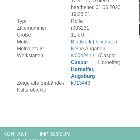
10:47:10 / Zuletzt
bearbeitet: 01.06.2023
19:25:21
Typ:
Rolle
Zitiernummer:
r003231
Größe:
11 x 0
Motiv:
Blattwerk | S-Voluten
Motivdetails:
Keine Angaben
Werkstätten:
w004241 /
(Caspar
Caspar
Horneffer)
Horneffer,
Augsburg
Zeige alle Einbände /
k013443
Kulturobjekte:
KONTAKT
IMPRESSUM