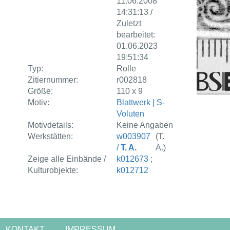
11.06.2008
14:31:13 /
Zuletzt
bearbeitet:
01.06.2023
19:51:34
Typ:
Rolle
Zitiernummer:
r002818
Größe:
110 x 9
Motiv:
Blattwerk | S-
Voluten
Motivdetails:
Keine Angaben
Werkstätten:
w003907
(T.
/
T. A.
A.)
Zeige alle Einbände /
k012673
;
Kulturobjekte:
k012712
KONTAKT
IMPRESSUM