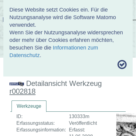
Anmelden
DE
EN
Diese Website setzt Cookies ein. Für die
Nutzungsanalyse wird die Software Matomo
EINBANDDATENBANK
verwendet.
Wenn Sie der Nutzungsanalyse widersprechen
oder mehr über Cookies erfahren möchten,
besuchen Sie die
Informationen zum
ÜBER UNS
SAMMLUNGEN
SUCHE
Datenschutz
.
MOTIVTHESAURUS
UMRISSFORMEN
ZITIERWEISE
Detailansicht Werkzeug
r002818
Werkzeuge
ID:
130333m
Erfassungsstatus:
Veröffentlicht
Erfassungsinformation:
Erfasst: