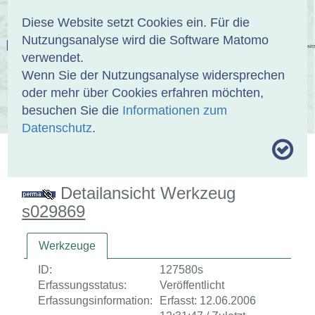
Anmelden
DE
EN
Diese Website setzt Cookies ein. Für die
Nutzungsanalyse wird die Software Matomo
EINBANDDATENBANK
verwendet.
Wenn Sie der Nutzungsanalyse widersprechen
oder mehr über Cookies erfahren möchten,
besuchen Sie die
Informationen zum
ÜBER UNS
SAMMLUNGEN
SUCHE
Datenschutz
.
MOTIVTHESAURUS
UMRISSFORMEN
ZITIERWEISE
Detailansicht Werkzeug
s029869
Werkzeuge
ID:
127580s
Erfassungsstatus:
Veröffentlicht
Erfassungsinformation:
Erfasst: 12.06.2006