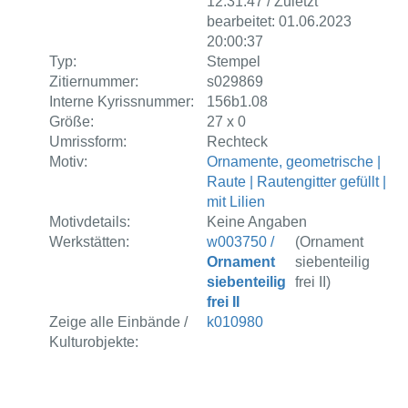
12:31:47 / Zuletzt
bearbeitet: 01.06.2023
20:00:37
Typ:
Stempel
Zitiernummer:
s029869
Interne Kyrissnummer:
156b1.08
Größe:
27 x 0
Umrissform:
Rechteck
Motiv:
Ornamente, geometrische |
Raute | Rautengitter gefüllt |
mit Lilien
Motivdetails:
Keine Angaben
Werkstätten:
w003750 /
(Ornament
Ornament
siebenteilig
siebenteilig
frei II)
frei II
Zeige alle Einbände /
k010980
Kulturobjekte: