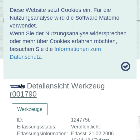
Anmelden
DE
EN
Diese Website setzt Cookies ein. Für die
Nutzungsanalyse wird die Software Matomo
EINBANDDATENBANK
verwendet.
Wenn Sie der Nutzungsanalyse widersprechen
oder mehr über Cookies erfahren möchten,
besuchen Sie die
Informationen zum
ÜBER UNS
SAMMLUNGEN
SUCHE
Datenschutz
.
MOTIVTHESAURUS
UMRISSFORMEN
ZITIERWEISE
Detailansicht Werkzeug
r001790
Werkzeuge
ID:
124775b
Erfassungsstatus:
Veröffentlicht
Erfassungsinformation:
Erfasst: 21.02.2006