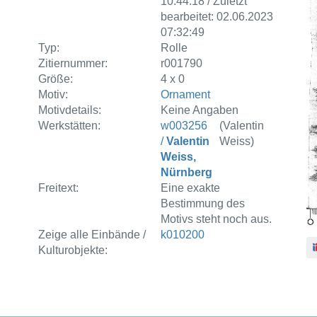
10:44:18 / Zuletzt
bearbeitet: 02.06.2023
07:32:49
Typ:
Rolle
Zitiernummer:
r001790
Größe:
4 x 0
Motiv:
Ornament
Motivdetails:
Keine Angaben
Werkstätten:
w003256
(Valentin
/
Valentin
Weiss)
Weiss,
Nürnberg
Freitext:
Eine exakte
Bestimmung des
Motivs steht noch aus.
Zeige alle Einbände /
k010200
Kulturobjekte: