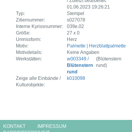
/ Zuletzt bearbeitet:
01.06.2023 19:26:21
Typ:
Stempel
Zitiernummer:
s027078
Interne Kyrissnummer:
039e.02
Größe:
27 x 0
Umrissform:
Herz
Motiv:
Palmette | Herzblattpalmette
Motivdetails:
Keine Angaben
Werkstätten:
w003349 /
(Blütenstern
Blütenstern
rund)
rund
Zeige alle Einbände /
k010098
Kulturobjekte:
KONTAKT
IMPRESSUM