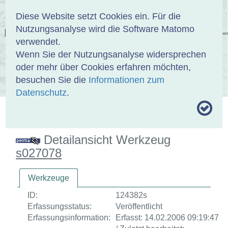
Anmelden
DE
EN
Diese Website setzt Cookies ein. Für die
Nutzungsanalyse wird die Software Matomo
EINBANDDATENBANK
verwendet.
Wenn Sie der Nutzungsanalyse widersprechen
oder mehr über Cookies erfahren möchten,
besuchen Sie die
Informationen zum
ÜBER UNS
SAMMLUNGEN
SUCHE
Datenschutz
.
MOTIVTHESAURUS
UMRISSFORMEN
ZITIERWEISE
Detailansicht Werkzeug
s027078
Werkzeuge
ID:
124382s
Erfassungsstatus:
Veröffentlicht
Erfassungsinformation:
Erfasst: 14.02.2006 09:19:47