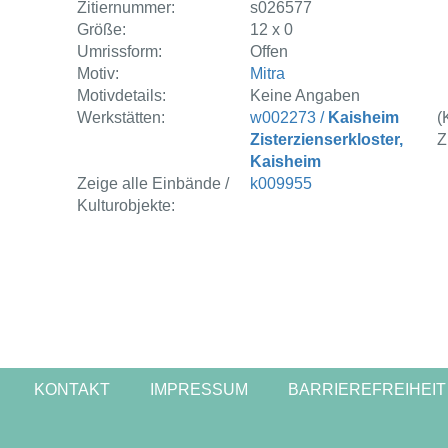
Zitiernummer:
s026577
Größe:
12 x 0
Umrissform:
Offen
Motiv:
Mitra
Motivdetails:
Keine Angaben
Werkstätten:
w002273 /
Kaisheim
(
Zisterzienserkloster,
Z
Kaisheim
Zeige alle Einbände /
k009955
Kulturobjekte:
KONTAKT
IMPRESSUM
BARRIEREFREIHEIT