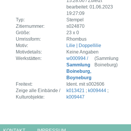
15:28:00 / Zuletzt
bearbeitet: 01.06.2023
19:27:09
Typ:
Stempel
Zitiernummer:
s024870
Größe:
23 x 0
Umrissform:
Rhombus
Motiv:
Lilie | Doppellilie
Motivdetails:
Keine Angaben
Werkstätten:
w000994 /
(Sammlung
Sammlung
Boineburg)
Boineburg,
Boyneburg
Freitext:
Ident. mit s002606
Zeige alle Einbände /
k013421
;
k009444
;
Kulturobjekte:
k009447
KONTAKT
IMPRESSUM