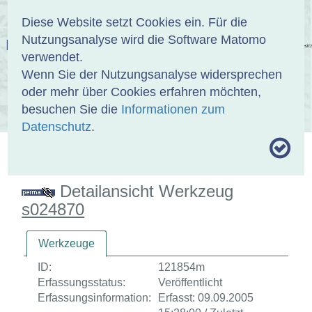
Anmelden
DE
EN
Diese Website setzt Cookies ein. Für die
Nutzungsanalyse wird die Software Matomo
EINBANDDATENBANK
verwendet.
Wenn Sie der Nutzungsanalyse widersprechen
oder mehr über Cookies erfahren möchten,
besuchen Sie die
Informationen zum
ÜBER UNS
SAMMLUNGEN
SUCHE
Datenschutz
.
MOTIVTHESAURUS
UMRISSFORMEN
ZITIERWEISE
Detailansicht Werkzeug
s024870
Werkzeuge
ID:
121854m
Erfassungsstatus:
Veröffentlicht
Erfassungsinformation:
Erfasst: 09.09.2005