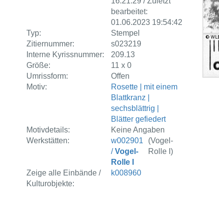
16:21:29 / Zuletzt
bearbeitet:
01.06.2023 19:54:42
Typ:
Stempel
Zitiernummer:
s023219
Interne Kyrissnummer:
209.13
Größe:
11 x 0
Umrissform:
Offen
Motiv:
Rosette | mit einem
Blattkranz |
sechsblättrig |
Blätter gefiedert
Motivdetails:
Keine Angaben
Werkstätten:
w002901
(Vogel-
/
Vogel-
Rolle I)
Rolle I
Zeige alle Einbände /
k008960
Kulturobjekte: