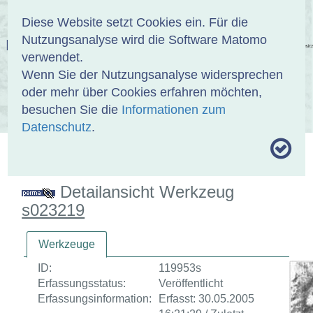
Anmelden
DE
EN
Diese Website setzt Cookies ein. Für die
Nutzungsanalyse wird die Software Matomo
EINBANDDATENBANK
verwendet.
Wenn Sie der Nutzungsanalyse widersprechen
oder mehr über Cookies erfahren möchten,
besuchen Sie die
Informationen zum
ÜBER UNS
SAMMLUNGEN
SUCHE
Datenschutz
.
MOTIVTHESAURUS
UMRISSFORMEN
ZITIERWEISE
Detailansicht Werkzeug
s023219
Werkzeuge
ID:
119953s
Erfassungsstatus:
Veröffentlicht
Erfassungsinformation:
Erfasst: 30.05.2005