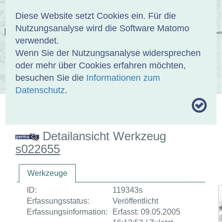
Anmelden
DE
EN
Diese Website setzt Cookies ein. Für die
Nutzungsanalyse wird die Software Matomo
EINBANDDATENBANK
verwendet.
Wenn Sie der Nutzungsanalyse widersprechen
oder mehr über Cookies erfahren möchten,
besuchen Sie die
Informationen zum
ÜBER UNS
SAMMLUNGEN
SUCHE
Datenschutz
.
MOTIVTHESAURUS
UMRISSFORMEN
ZITIERWEISE
Detailansicht Werkzeug
s022655
Werkzeuge
ID:
119343s
Erfassungsstatus:
Veröffentlicht
Erfassungsinformation:
Erfasst: 09.05.2005