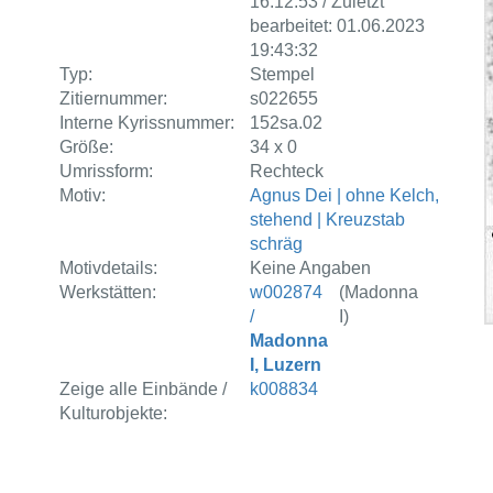
16:12:53 / Zuletzt
bearbeitet: 01.06.2023
19:43:32
Typ:
Stempel
Zitiernummer:
s022655
Interne Kyrissnummer:
152sa.02
Größe:
34 x 0
Umrissform:
Rechteck
Motiv:
Agnus Dei | ohne Kelch,
stehend | Kreuzstab
schräg
Motivdetails:
Keine Angaben
Werkstätten:
w002874
(Madonna
/
I)
Madonna
I, Luzern
Zeige alle Einbände /
k008834
Kulturobjekte: