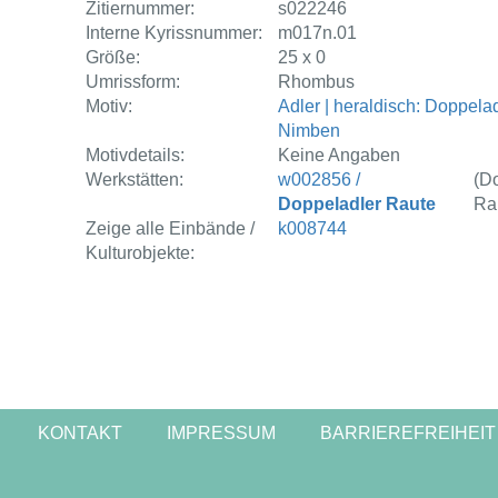
Zitiernummer:
s022246
Interne Kyrissnummer:
m017n.01
Größe:
25 x 0
Umrissform:
Rhombus
Motiv:
Adler | heraldisch: Doppelad
Nimben
Motivdetails:
Keine Angaben
Werkstätten:
w002856 /
(D
Doppeladler Raute
Ra
Zeige alle Einbände /
k008744
Kulturobjekte:
KONTAKT
IMPRESSUM
BARRIEREFREIHEIT