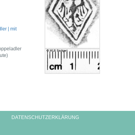
ler | mit
oppeladler
ute)
DATENSCHUTZERKLÄRUNG