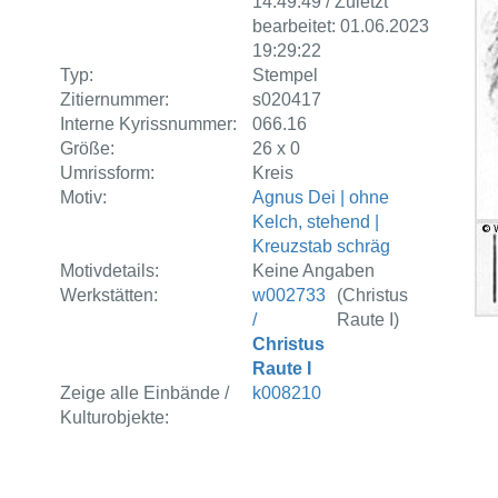
14:49:49 / Zuletzt
bearbeitet: 01.06.2023
19:29:22
Typ:
Stempel
Zitiernummer:
s020417
Interne Kyrissnummer:
066.16
Größe:
26 x 0
Umrissform:
Kreis
Motiv:
Agnus Dei | ohne
Kelch, stehend |
Kreuzstab schräg
Motivdetails:
Keine Angaben
Werkstätten:
w002733
(Christus
/
Raute I)
Christus
Raute I
Zeige alle Einbände /
k008210
Kulturobjekte: