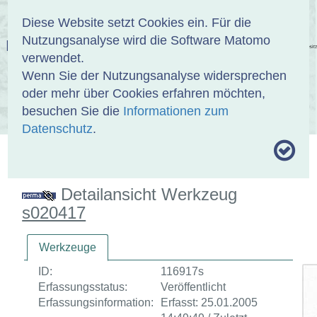
Anmelden
DE
EN
Diese Website setzt Cookies ein. Für die
Nutzungsanalyse wird die Software Matomo
EINBANDDATENBANK
verwendet.
Wenn Sie der Nutzungsanalyse widersprechen
oder mehr über Cookies erfahren möchten,
besuchen Sie die
Informationen zum
ÜBER UNS
SAMMLUNGEN
SUCHE
Datenschutz
.
MOTIVTHESAURUS
UMRISSFORMEN
ZITIERWEISE
Detailansicht Werkzeug
s020417
Werkzeuge
ID:
116917s
Erfassungsstatus:
Veröffentlicht
Erfassungsinformation:
Erfasst: 25.01.2005