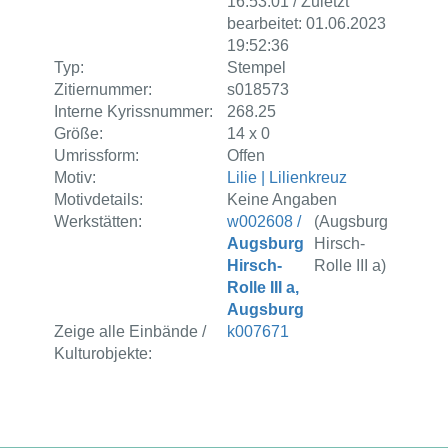
16:53:01 / Zuletzt
bearbeitet: 01.06.2023
19:52:36
Typ:
Stempel
Zitiernummer:
s018573
Interne Kyrissnummer:
268.25
Größe:
14 x 0
Umrissform:
Offen
Motiv:
Lilie | Lilienkreuz
Motivdetails:
Keine Angaben
Werkstätten:
w002608 /
(Augsburg
Augsburg
Hirsch-
Hirsch-
Rolle III a)
Rolle III a,
Augsburg
Zeige alle Einbände /
k007671
Kulturobjekte: