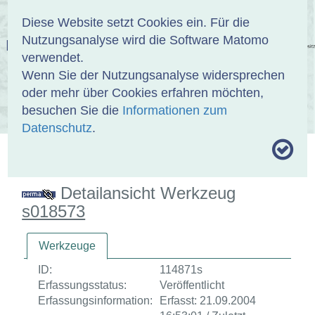
Anmelden
DE
EN
Diese Website setzt Cookies ein. Für die
Nutzungsanalyse wird die Software Matomo
EINBANDDATENBANK
verwendet.
Wenn Sie der Nutzungsanalyse widersprechen
oder mehr über Cookies erfahren möchten,
besuchen Sie die
Informationen zum
ÜBER UNS
SAMMLUNGEN
SUCHE
Datenschutz
.
MOTIVTHESAURUS
UMRISSFORMEN
ZITIERWEISE
Detailansicht Werkzeug
s018573
Werkzeuge
ID:
114871s
Erfassungsstatus:
Veröffentlicht
Erfassungsinformation:
Erfasst: 21.09.2004