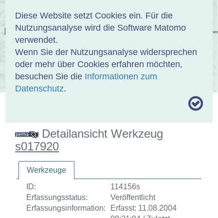
Anmelden
DE
EN
Diese Website setzt Cookies ein. Für die
Nutzungsanalyse wird die Software Matomo
EINBANDDATENBANK
verwendet.
Wenn Sie der Nutzungsanalyse widersprechen
oder mehr über Cookies erfahren möchten,
besuchen Sie die
Informationen zum
ÜBER UNS
SAMMLUNGEN
SUCHE
Datenschutz
.
MOTIVTHESAURUS
UMRISSFORMEN
ZITIERWEISE
Detailansicht Werkzeug
s017920
Werkzeuge
ID:
114156s
Erfassungsstatus:
Veröffentlicht
Erfassungsinformation:
Erfasst: 11.08.2004