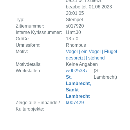
09:21:04 / Zuletzt
bearbeitet: 01.06.2023
20:01:05
Typ:
Stempel
Zitiernummer:
s017920
Interne Kyrissnummer:
l1mt.30
Größe:
13 x 0
Umrissform:
Rhombus
Motiv:
Vogel | ein Vogel | Flügel
gespreizt | stehend
Motivdetails:
Keine Angaben
Werkstätten:
w002538 /
(St.
St.
Lambrecht)
Lambrecht,
Sankt
Lambrecht
Zeige alle Einbände /
k007429
Kulturobjekte: