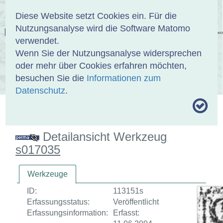
Anmelden
DE
EN
Diese Website setzt Cookies ein. Für die
Nutzungsanalyse wird die Software Matomo
EINBANDDATENBANK
verwendet.
Wenn Sie der Nutzungsanalyse widersprechen
oder mehr über Cookies erfahren möchten,
besuchen Sie die
Informationen zum
ÜBER UNS
SAMMLUNGEN
SUCHE
Datenschutz
.
MOTIVTHESAURUS
UMRISSFORMEN
ZITIERWEISE
Detailansicht Werkzeug
s017035
Werkzeuge
ID:
113151s
Erfassungsstatus:
Veröffentlicht
Erfassungsinformation:
Erfasst: