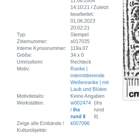
11.06.2004
14:10:21 / Zuletzt
bearbeitet:
01.06.2023
20:02:21
Typ:
Stempel
Zitiernummer:
s017035
Interne Kyrissnummer:
119a.07
Größe:
34 x 0
Umrissform:
Rechteck
Motiv:
Ranke |
intermittierende
Wellenranke | mit
Laub und Blüten
Motivdetails:
Keine Angaben
Werkstätten:
w002474
(ihs
/
ihs
rund
rund II
II)
Zeige alle Einbände /
k007096
Kulturobjekte: