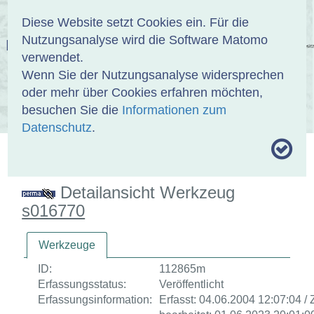
Anmelden
DE
EN
Diese Website setzt Cookies ein. Für die
Nutzungsanalyse wird die Software Matomo
EINBANDDATENBANK
verwendet.
Wenn Sie der Nutzungsanalyse widersprechen
oder mehr über Cookies erfahren möchten,
besuchen Sie die
Informationen zum
ÜBER UNS
SAMMLUNGEN
SUCHE
Datenschutz
.
MOTIVTHESAURUS
UMRISSFORMEN
ZITIERWEISE
Detailansicht Werkzeug
s016770
Werkzeuge
ID:
112865m
Erfassungsstatus:
Veröffentlicht
Erfassungsinformation:
Erfasst: 04.06.2004 12:07:04 / 