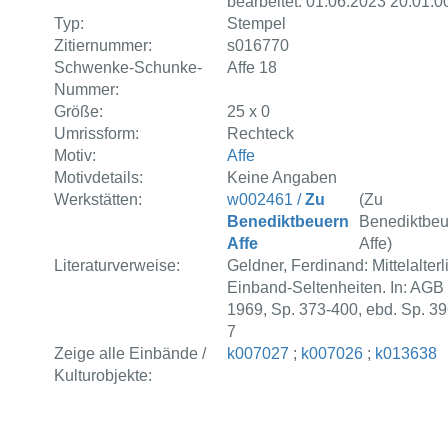
bearbeitet: 01.06.2023 20:01:0
Typ:
Stempel
Zitiernummer:
s016770
Schwenke-Schunke-
Affe 18
Nummer:
Größe:
25 x 0
Umrissform:
Rechteck
Motiv:
Affe
Motivdetails:
Keine Angaben
Werkstätten:
w002461 /
Zu
(Zu
Benediktbeuern
Benediktbe
Affe
Affe)
Literaturverweise:
Geldner, Ferdinand: Mittelalterl
Einband-Seltenheiten. In: AGB 
1969, Sp. 373-400, ebd. Sp. 39
7
Zeige alle Einbände /
k007027
;
k007026
;
k013638
Kulturobjekte: