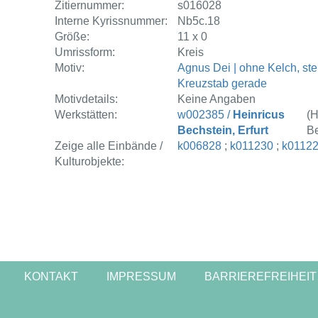
Zitiernummer:
s016028
Interne Kyrissnummer:
Nb5c.18
Größe:
11 x 0
Umrissform:
Kreis
Motiv:
Agnus Dei | ohne Kelch, ste
Kreuzstab gerade
Motivdetails:
Keine Angaben
Werkstätten:
w002385 /
Heinricus
(H
Bechstein, Erfurt
Be
Zeige alle Einbände /
k006828
;
k011230
;
k0112
Kulturobjekte:
KONTAKT
IMPRESSUM
BARRIEREFREIHEIT