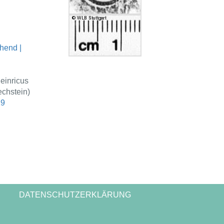
hend |
einricus
chstein)
29
DATENSCHUTZERKLÄRUNG