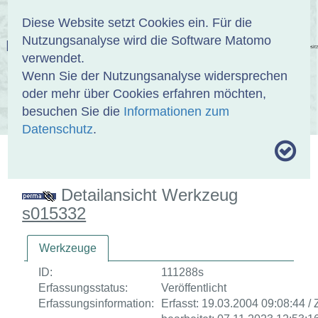
Anmelden
DE
EN
Diese Website setzt Cookies ein. Für die
Nutzungsanalyse wird die Software Matomo
EINBANDDATENBANK
verwendet.
Wenn Sie der Nutzungsanalyse widersprechen
oder mehr über Cookies erfahren möchten,
besuchen Sie die
Informationen zum
ÜBER UNS
SAMMLUNGEN
SUCHE
Datenschutz
.
MOTIVTHESAURUS
UMRISSFORMEN
ZITIERWEISE
Detailansicht Werkzeug
s015332
Werkzeuge
ID:
111288s
Erfassungsstatus:
Veröffentlicht
Erfassungsinformation:
Erfasst: 19.03.2004 09:08:44 / 