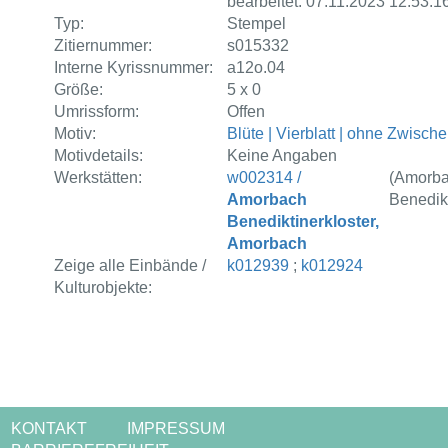
bearbeitet: 07.11.2023 12:53:1
Typ:
Stempel
Zitiernummer:
s015332
Interne Kyrissnummer:
a12o.04
Größe:
5 x 0
Umrissform:
Offen
Motiv:
Blüte | Vierblatt | ohne Zwische
Motivdetails:
Keine Angaben
Werkstätten:
w002314 /
(Amorb
Amorbach
Benedikt
Benediktinerkloster,
Amorbach
Zeige alle Einbände /
k012939
;
k012924
Kulturobjekte:
KONTAKT
IMPRESSUM