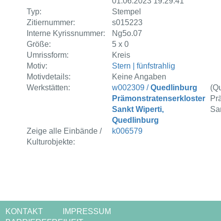
01.06.2023 19:29:41
Typ:
Stempel
Zitiernummer:
s015223
Interne Kyrissnummer:
Ng5o.07
Größe:
5 x 0
Umrissform:
Kreis
Motiv:
Stern | fünfstrahlig
Motivdetails:
Keine Angaben
Werkstätten:
w002309 /
Quedlinburg
(Q
Prämonstratenserkloster
Pr
Sankt Wiperti,
San
Quedlinburg
Zeige alle Einbände /
k006579
Kulturobjekte:
KONTAKT
IMPRESSUM