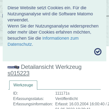
Anmelden
DE
EN
Diese Website setzt Cookies ein. Für die
Nutzungsanalyse wird die Software Matomo
EINBANDDATENBANK
verwendet.
Wenn Sie der Nutzungsanalyse widersprechen
oder mehr über Cookies erfahren möchten,
besuchen Sie die
Informationen zum
ÜBER UNS
SAMMLUNGEN
SUCHE
Datenschutz
.
MOTIVTHESAURUS
UMRISSFORMEN
ZITIERWEISE
Detailansicht Werkzeug
s015223
Werkzeuge
ID:
111171s
Erfassungsstatus:
Veröffentlicht
Erfassungsinformation:
Erfasst: 16.03.2004 16:00:40 / Z