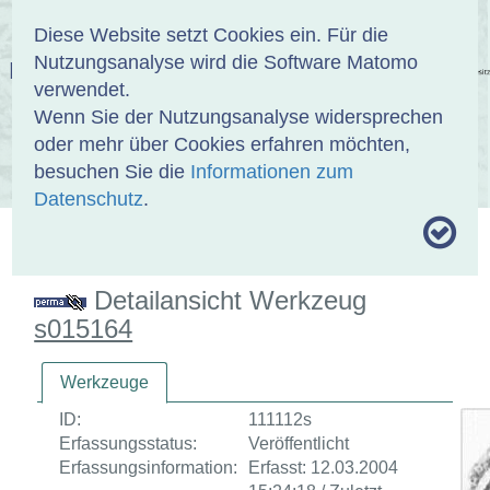
Anmelden
DE
EN
Diese Website setzt Cookies ein. Für die
Nutzungsanalyse wird die Software Matomo
EINBANDDATENBANK
verwendet.
Wenn Sie der Nutzungsanalyse widersprechen
oder mehr über Cookies erfahren möchten,
besuchen Sie die
Informationen zum
ÜBER UNS
SAMMLUNGEN
SUCHE
Datenschutz
.
MOTIVTHESAURUS
UMRISSFORMEN
ZITIERWEISE
Detailansicht Werkzeug
s015164
Werkzeuge
ID:
111112s
Erfassungsstatus:
Veröffentlicht
Erfassungsinformation:
Erfasst: 12.03.2004