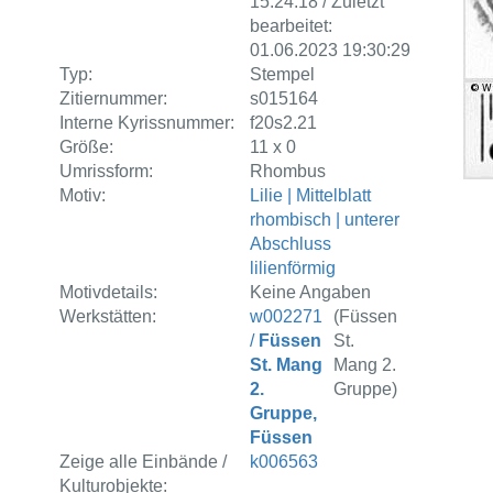
15:24:18 / Zuletzt
bearbeitet:
01.06.2023 19:30:29
Typ:
Stempel
Zitiernummer:
s015164
Interne Kyrissnummer:
f20s2.21
Größe:
11 x 0
Umrissform:
Rhombus
Motiv:
Lilie | Mittelblatt
rhombisch | unterer
Abschluss
lilienförmig
Motivdetails:
Keine Angaben
Werkstätten:
w002271
(Füssen
/
Füssen
St.
St. Mang
Mang 2.
2.
Gruppe)
Gruppe,
Füssen
Zeige alle Einbände /
k006563
Kulturobjekte: