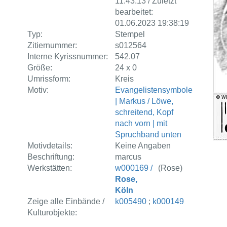
11:43:13 / Zuletzt
bearbeitet:
01.06.2023 19:38:19
Typ:
Stempel
Zitiernummer:
s012564
Interne Kyrissnummer:
542.07
Größe:
24 x 0
Umrissform:
Kreis
Motiv:
Evangelistensymbole
| Markus / Löwe,
schreitend, Kopf
nach vorn | mit
Spruchband unten
Motivdetails:
Keine Angaben
Beschriftung:
marcus
Werkstätten:
w000169 /
(Rose)
Rose,
Köln
Zeige alle Einbände /
k005490
;
k000149
Kulturobjekte: