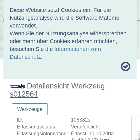
Anmelden
DE
EN
Diese Website setzt Cookies ein. Für die
Nutzungsanalyse wird die Software Matomo
EINBANDDATENBANK
verwendet.
Wenn Sie der Nutzungsanalyse widersprechen
oder mehr über Cookies erfahren möchten,
besuchen Sie die
Informationen zum
ÜBER UNS
SAMMLUNGEN
SUCHE
Datenschutz
.
MOTIVTHESAURUS
UMRISSFORMEN
ZITIERWEISE
Detailansicht Werkzeug
s012564
Werkzeuge
ID:
108382s
Erfassungsstatus:
Veröffentlicht
Erfassungsinformation:
Erfasst: 10.10.2003